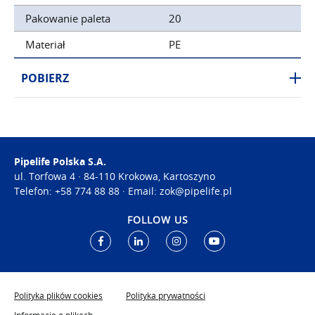
Pakowanie paleta
20
Materiał
PE
POBIERZ
Pipelife Polska S.A.
ul. Torfowa 4 · 84-110 Krokowa, Kartoszyno
Telefon: +
58 774 88 88
· Email:
zok@pipelife.pl
FOLLOW US
Polityka plików cookies
Polityka prywatności
Informacje o plikach