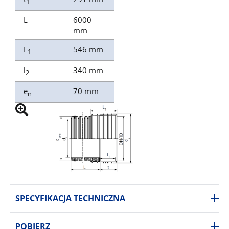
1
L
6000
mm
L
546 mm
1
l
340 mm
2
e
70 mm
n
SPECYFIKACJA TECHNICZNA
POBIERZ