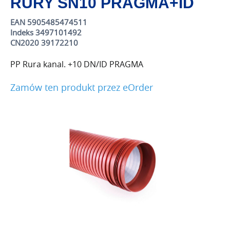
RURY SN10 PRAGMA+ID
EAN 5905485474511
Indeks 3497101492
CN2020 39172210
PP Rura kanal. +10 DN/ID PRAGMA
Zamów ten produkt przez eOrder