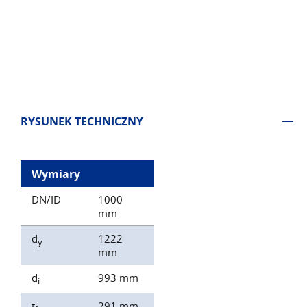
RYSUNEK TECHNICZNY
Wymiary
DN/ID
1000
mm
d
1222
y
mm
d
993 mm
i
t
291 mm