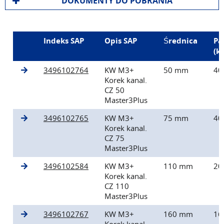
DOKUMENTY DO POBRANIA
Indeks SAP
Opis SAP
Średnica
Pa
(k
3496102764
KW M3+
50 mm
40
Korek kanal.
CZ 50
Master3Plus
3496102765
KW M3+
75 mm
40
Korek kanal.
CZ 75
Master3Plus
3496102584
KW M3+
110 mm
20
Korek kanal.
CZ 110
Master3Plus
3496102767
KW M3+
160 mm
16
Korek kanal.