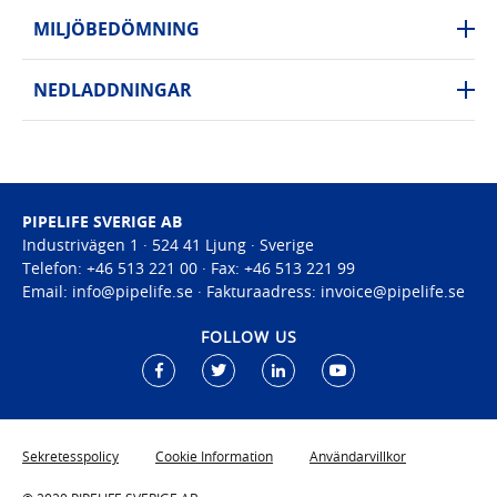
MILJÖBEDÖMNING
NEDLADDNINGAR
PIPELIFE SVERIGE AB
Industrivägen 1 · 524 41 Ljung · Sverige
Telefon:
+46 513 221 00 · Fax: +46 513 221 99
Email:
info@pipelife.
se · Fakturaadress: invoice@pipelife.se
FOLLOW US
Sekretesspolicy
Cookie Information
Användarvillkor