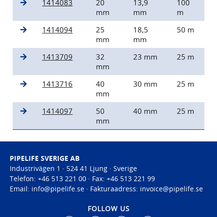
1414083
20
13,9
100
mm
mm
m
1414094
25
18,5
50 m
mm
mm
1413709
32
23 mm
25 m
mm
1413716
40
30 mm
25 m
mm
1414097
50
40 mm
25 m
mm
PIPELIFE SVERIGE AB
Industrivägen 1 · 524 41 Ljung · Sverige
Telefon:
+46 513 221 00 · Fax: +46 513 221 99
Email:
info@pipelife.
se · Fakturaadress: invoice@pipelife.se
FOLLOW US