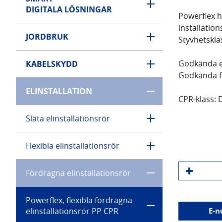
DIGITALA LÖSNINGAR
Powerflex h
installation
JORDBRUK
Styvhetskla
Godkända en
KABELSKYDD
Godkända fö
ELINSTALLATION
CPR-klass: 
Släta elinstallationsrör
Flexibla elinstallationsrör
Fördragna elinstallationsrör
Powerflex, flexibla fördragna
elinstallationsrör PP CPR
E-