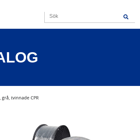
TALOG
, grå, tvinnade CPR