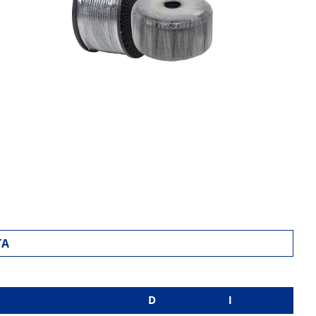
TA
D
l