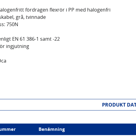
alogenfritt fördragen flexrör i PP med halogenfri
skabel, grå, tvinnade
ss: 750N
ligt EN 61 386-1 samt -22
r ingjutning
Dca
PRODUKT DA
nummer
Benämning