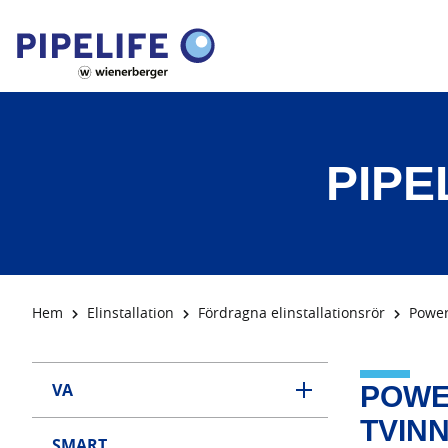
PIPE
Hem
Elinstallation
Fördragna elinstallationsrör
Power
VA
POWER
TVIN
SMART