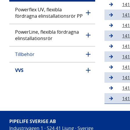
141
Powerflex UV, flexibla
141
fördragna elinstallationsrör PP
141
PowerLine, flexibla fördragna
141
elinstallationsrör
141
Tillbehör
141
141
VVS
141
141
141
PIPELIFE SVERIGE AB
Industrivägen 1 · 524 41 Ljung · Sverige